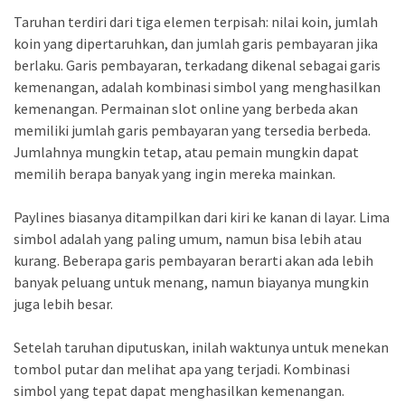
Slot
Taruhan terdiri dari tiga elemen terpisah: nilai koin, jumlah
Game
koin yang dipertaruhkan, dan jumlah garis pembayaran jika
Terbaik
berlaku. Garis pembayaran, terkadang dikenal sebagai garis
di
kemenangan, adalah kombinasi simbol yang menghasilkan
Tahun
kemenangan. Permainan slot online yang berbeda akan
2024
memiliki jumlah garis pembayaran yang tersedia berbeda.
Jumlahnya mungkin tetap, atau pemain mungkin dapat
MOST
memilih berapa banyak yang ingin mereka mainkan.
USED
CATEGORIES
Paylines biasanya ditampilkan dari kiri ke kanan di layar. Lima
simbol adalah yang paling umum, namun bisa lebih atau
Slot
kurang. Beberapa garis pembayaran berarti akan ada lebih
Online
banyak peluang untuk menang, namun biayanya mungkin
(20)
juga lebih besar.
Uncategorized
Setelah taruhan diputuskan, inilah waktunya untuk menekan
(1)
tombol putar dan melihat apa yang terjadi. Kombinasi
simbol yang tepat dapat menghasilkan kemenangan.