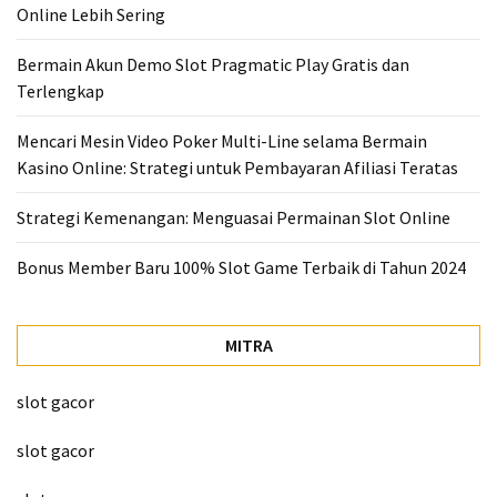
Online Lebih Sering
Bermain Akun Demo Slot Pragmatic Play Gratis dan
Terlengkap
Mencari Mesin Video Poker Multi-Line selama Bermain
Kasino Online: Strategi untuk Pembayaran Afiliasi Teratas
Strategi Kemenangan: Menguasai Permainan Slot Online
Bonus Member Baru 100% Slot Game Terbaik di Tahun 2024
MITRA
slot gacor
slot gacor