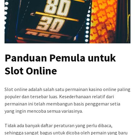
Bermain
Akun
Demo
Slot
Pragmatic
Play
Gratis
Panduan Pemula untuk
dan
Terlengkap
Slot Online
Mencari
Mesin
Slot online adalah salah satu permainan kasino online paling
Video
populer dan tersebar luas. Kesederhanaan relatif dari
Poker
permainan ini telah membangun basis penggemar setia
Multi-
yang ingin mencoba semua variasinya.
Line
selama
Tidak ada banyak daftar peraturan yang perlu dibaca,
Bermain
sehingga sangat bagus untuk dicoba oleh pemain yang baru
Kasino