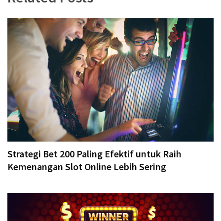
Strategi Bet 200 Paling Efektif untuk Raih
Kemenangan Slot Online Lebih Sering