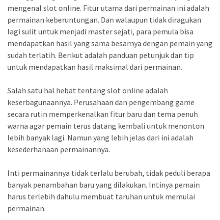
mengenal slot online. Fitur utama dari permainan ini adalah
Online:
permainan keberuntungan. Dan walaupun tidak diragukan
Strategi
lagi sulit untuk menjadi master sejati, para pemula bisa
untuk
mendapatkan hasil yang sama besarnya dengan pemain yang
Pembayaran
sudah terlatih. Berikut adalah panduan petunjuk dan tip
Afiliasi
untuk mendapatkan hasil maksimal dari permainan.
Teratas
Salah satu hal hebat tentang slot online adalah
Strategi
keserbagunaannya. Perusahaan dan pengembang game
Kemenangan:
secara rutin memperkenalkan fitur baru dan tema penuh
Menguasai
warna agar pemain terus datang kembali untuk menonton
Permainan
lebih banyak lagi. Namun yang lebih jelas dari ini adalah
Slot
kesederhanaan permainannya.
Online
Inti permainannya tidak terlalu berubah, tidak peduli berapa
Bonus
banyak penambahan baru yang dilakukan. Intinya pemain
Member
harus terlebih dahulu membuat taruhan untuk memulai
Baru
permainan.
100%