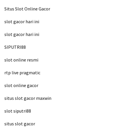
Situs Slot Online Gacor
slot gacor hari ini
slot gacor hari ini
SIPUTRI88
slot online resmi
rtp live pragmatic
slot online gacor
situs slot gacor maxwin
slot siputri88
situs slot gacor